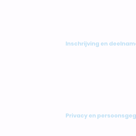
verkeersregels en aanwijzi
De organisatie behoudt zic
annuleren in geval van o
calamiteiten of andere on
Inschrijving en deelnam
Inschrijving voor de Avond
verklaart de deelnemer, o
juridische verklaring.
De inschrijving is persoo
organisatie behoudt zich 
gegronde redenen voor zij
Privacy en persoonsge
Voor de organisatie van 