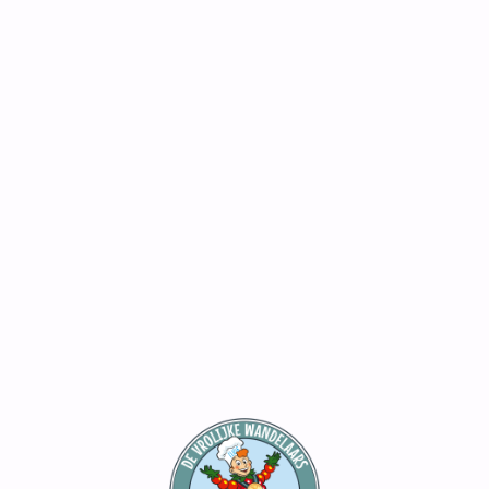
voor het gedrag van deelnemers.
tvol om te gaan met mede-deelnemers, vrijwilli
f het niet opvolgen van aanwijzingen kan de organ
ze verklaring niet voorziet, beslist de organisatie.
t de deelnemer zich akkoord met deze voorwaard