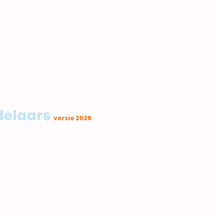
ndelaars
versie 2026
nisatie is niet
den, ontstaan voorafgaand,
van de organisatie.
dheid. Deelname vereist
 aan de geldende