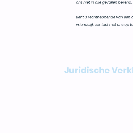
ons niet in alle gevallen bekend.
Bent u rechthebbende van een a
vriendelijk contact met ons op t
Juridische Verk
Deelname aan de Avondvier
aansprakelijk voor schade,
tijdens of na het evenemen
Deelnemers zijn zelf vera
een goede voorbereiding.