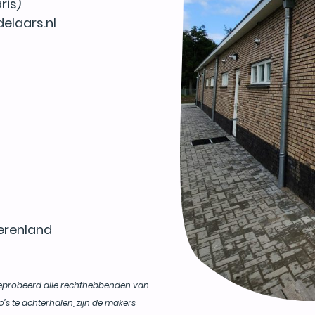
ris)
elaars.nl
ierenland
geprobeerd alle rechthebbenden van
o’s te achterhalen, zijn de makers