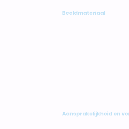
Hiervoor kan contact wo
Beeldmateriaal
Tijdens de Avondvierdaag
kan worden gebruikt voor 
de website
socialmediakanalen
drukwerk en publicati
Door deelname aan het e
beeldmateriaal.
Indien u bezwaar heeft te
kenbaar maken bij de orga
Aansprakelijkheid en ve
Ouders/verzorgers blijven 