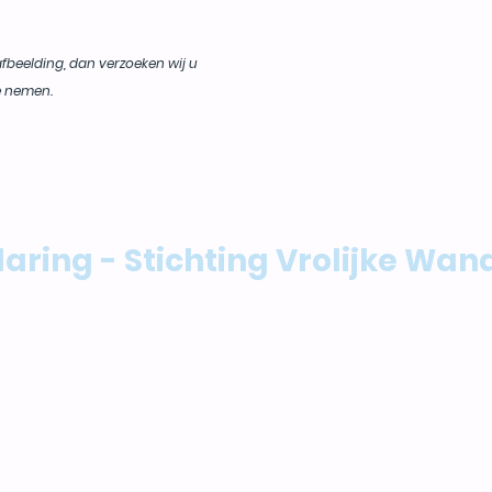
fbeelding, dan verzoeken wij u
e nemen.
laring - Stichting Vrolijke Wa
daagse geschiedt volledig op eigen risico. De orga
 verlies, diefstal of letsel van deelnemers of der
t, tenzij sprake is van opzet of grove nalatigheid 
ntwoordelijk voor hun gezondheid en fysieke gestel
 Daarnaast dienen alle deelnemers zich te houden